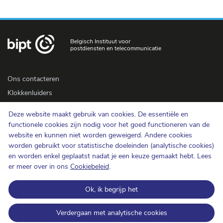
Belgisch Instituut voor
postdiensten en telecommunicatie
Ons contacteren
Klokkenluiders
Newsletter
Deze website maakt gebruik van cookies. De essentiële en
Toegankelijkheid
functionele cookies zijn nodig voor het goed functioneren van de
Pers
website en kunnen niet worden geweigerd. Andere cookies
worden gebruikt voor statistische doeleinden (analytische cookies)
en worden enkel geplaatst nadat je een keuze gemaakt hebt. Lees
Cookiebeleid
er meer over in ons
Cookiebeleid
.
Bescherming van de persoonlijke levenssfeer
Ok, ik begrijp het
Gebruiksvoorwaarden en auteursrechten
Informatiecategorisering
Verdergaan met analytische cookies
Open data